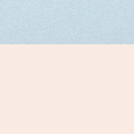
:
projects