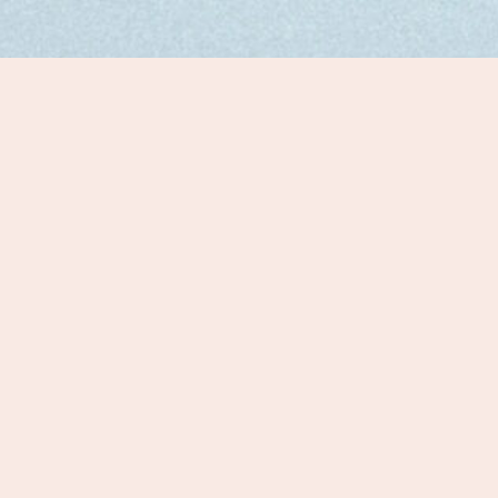
Home
/ music - downloads
music - downl
Toont alle 3 resultaten